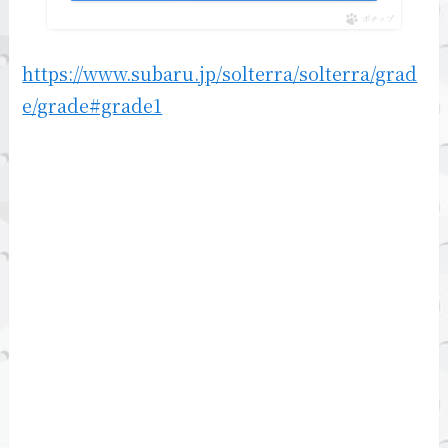
ポチップ
https://www.subaru.jp/solterra/solterra/grad
e/grade#grade1