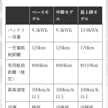
ベースモ
中級モデ
最上級モ
デル
ル
デル
バッテリ
9.3kWh
9.3kWh
13.9kWh
ー容量
一充電航
120km
120km
170km
続距離
実用航続
約84km
約84km
約119km
距離（推
定）
最高速度
100km/h
100km/h
100km/h
以上
以上
以上
空調
暖房
冷暖房
冷暖房