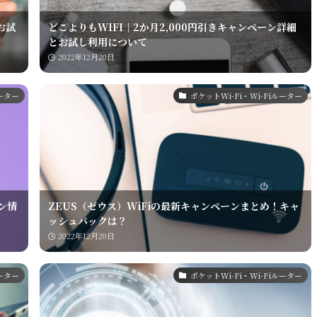
お試
どこよりもWIFI｜2か月2,000円引きキャンペーン詳細
とお試し利用について
2022年12月20日
ルーター
ポケットWi-Fi・Wi-Fiルーター
ン情
ZEUS（ゼウス）WiFiの最新キャンペーンまとめ！キャ
ッシュバックは？
2022年12月20日
ルーター
ポケットWi-Fi・Wi-Fiルーター