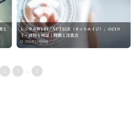
徴と
レンタルWi-Fi「NETAGE（ネットエイジ）」の口コ
ミ・評判を検証！特徴と注意点
2022年12月19日
2
3
...
5