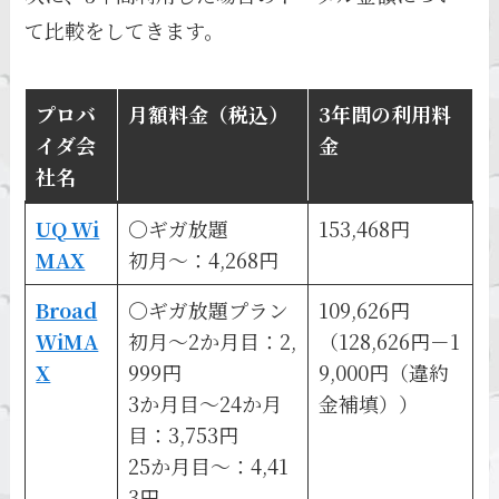
て比較をしてきます。
プロバ
月額料金（税込）
3年間の利用料
イダ会
金
社名
UQ Wi
〇ギガ放題
153,468円
MAX
初月～：4,268円
Broad
〇ギガ放題プラン
109,626円
WiMA
初月～2か月目：2,
（128,626円－1
X
999円
9,000円（違約
3か月目～24か月
金補填））
目：3,753円
25か月目～：4,41
3円