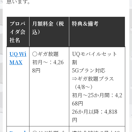
思います。
プロバ
月額料金（税
特典＆備考
イダ会
込）
社名
UQ Wi
〇ギガ放題
UQモバイルセット
MAX
初月～：4,26
割
8円
5Gプラン対応
⇒ギガ放題プラス
（4/8～）
初月～25か月間：4,2
68円
26か月以降：4,818
円