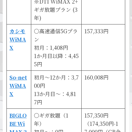
※DTI WiMAX 2+
ギガ放題プラン (3
年)
カシモ
〇高速通信5Gプラ
157,333円
WiMA
ン
X
初月：1,408円
1か月目以降：4,45
5円
So-net
初月～12か月：3,7
160,008
円
WiMA
00円
X
13か月目～：4,81
7円
BIGLO
〇ギガ放題（1
157,350円
BE Wi
年）
（174,350円-1
MAX 2
初月～：0円
7,000円（CB金