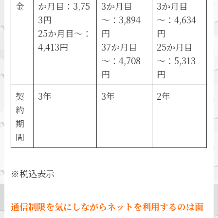
金
か月目：3,75
3か月目
3か月目
3円
～：3,894
～：4,634
25か月目～：
円
円
4,413円
37か月目
25か月目
～：4,708
～：5,313
円
円
契
3年
3年
2年
約
期
間
※税込表示
通信制限を気にしながらネットを利用するのは面