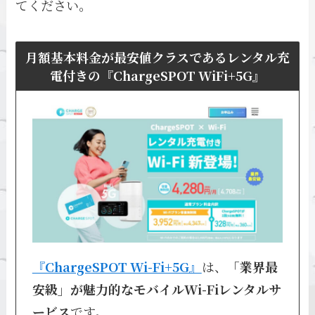
てください。
月額基本料金が最安値クラスであるレンタル充
電付きの『ChargeSPOT WiFi+5G』
『ChargeSPOT Wi-Fi+5G』
は、
「業界最
安級」が魅力的なモバイルWi-Fiレンタルサ
ービス
です。