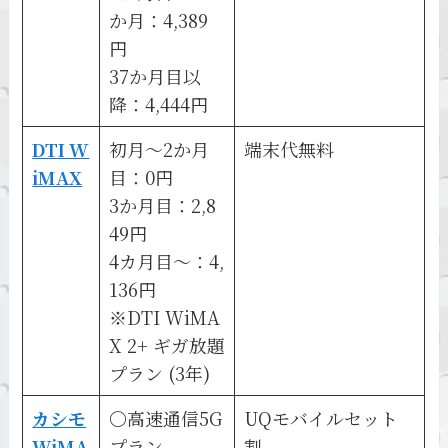
か月：4,389
円
37か月目以
降：4,444円
DTI W
初月～2か月
端末代無料
iMAX
目：0円
3か月目：2,8
49円
4カ月目～：4,
136円
※DTI WiMA
X 2+ ギガ放題
プラン (3年)
カシモ
〇高速通信5G
UQモバイルセット
WiMA
プラン
割