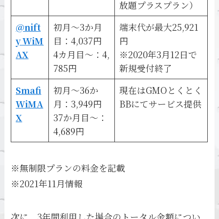
放題プラスプラン）
@nift
初月～3か月
端末代が最大25,921
y WiM
目：4,037円
円
AX
4カ月目～：4,
※2020年3月12日で
785円
新規受付終了
Smafi
初月～36か
現在はGMOとくとく
WiMA
月：3,949円
BBにてサービス提供
X
37か月目～：
4,689円
※無制限プランの料金を記載
※2021年11月情報
次に、3年間利用した場合のトータル金額につい