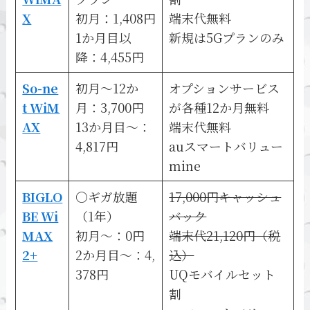
X
初月：1,408円
端末代無料
1か月目以
新規は5Gプランのみ
降：4,455円
So-ne
初月～12か
オプションサービス
t WiM
月：3,700円
が各種12か月無料
AX
13か月目～：
端末代無料
4,817円
auスマートバリュー
mine
BIGLO
〇ギガ放題
17,000円キャッシュ
BE Wi
（1年）
バック
MAX
初月～：0円
端末代21,120円（税
2+
2か月目～：4,
込）
378円
UQモバイルセット
割