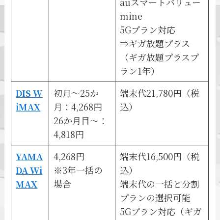
auスマートバリュー
mine
5Gプラン対応
⇒ギガ放題プラス
（ギガ放題プラスプ
ラン1年）
DIS W
初月～25か
端末代21,780円（税
iMAX
月：4,268円
込）
26か月目～：
4,818円
YAMA
4,268円
端末代16,500円（税
DA Wi
※3年一括の
込）
MAX
場合
端末代の一括と分割
プランの選択可能
5Gプラン対応（ギガ