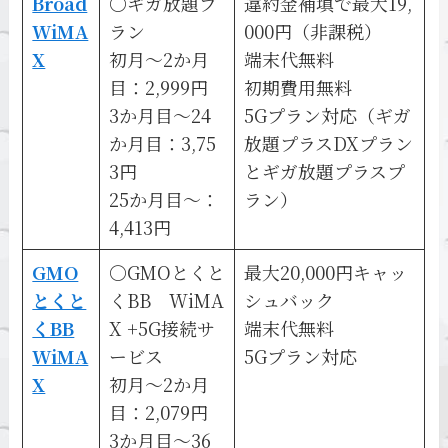
Broad
〇ギガ放題プ
違約金補填で最大19,
WiMA
ラン
000円（非課税）
X
初月～2か月
端末代無料
目：2,999円
初期費用無料
3か月目～24
5Gプラン対応（ギガ
か月目：3,75
放題プラスDXプラン
3円
とギガ放題プラスプ
25か月目～：
ラン）
4,413円
GMO
〇GMOとくと
最大20,000円キャッ
とくと
くBB WiMA
シュバック
くBB
X +5G接続サ
端末代無料
WiMA
ービス
5Gプラン対応
X
初月～2か月
目：2,079円
3か月目～36