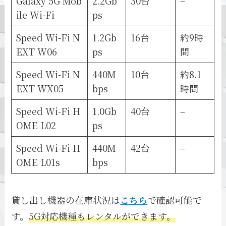
Galaxy 5G Mob
2.2Gb
30台
–
ile Wi-Fi
ps
Speed Wi-Fi N
1.2Gb
16台
約9時
EXT W06
ps
間
Speed Wi-Fi N
440M
10台
約8.1
EXT WX05
bps
時間
Speed Wi-Fi H
1.0Gb
40台
–
OME L02
ps
Speed Wi-Fi H
440M
42台
–
OME L01s
bps
貸し出し機器の在庫状況は
こちら
で確認可能で
す。
5G対応機種もレンタルができます。