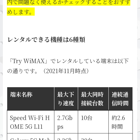
内で問題なく使えるかチェックすることをおすす
めします。
レンタルできる機種は6種類
「Try WiMAX」でレンタルしている端末は以下
の通りです。（2021年11月時点）
端末名称
最大下
最大同時
連続通
り速度
接続台数
信時間
Speed Wi-Fi H
2.7Gb
10台
約2.6
OME 5G L11
ps
時間