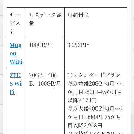
サー
月間データ容
月額料金
ビス
量
名
Mug
100GB/月
3,293円～
en
WiFi
ZEU
20GB、40G
〇スタンダードプラン
S Wi
B、100GB/月
ギガ並盛20GB 初月～4
Fi
か月目980円⇒5か月目
以降2,178円
ギガ大盛40GB 初月～4
か月目1,680円⇒5か月
目以降2,948円
ギガ特盛100GB 初月～