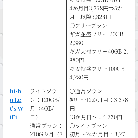
4か月目3,278円⇒5か
月目以降3,828円
〇フリープラン
ギガ並盛フリー 20GB
2,380円
ギガ大盛フリー40GB 2,
980円
ギガ特盛フリー100GB
4,280円
hi-h
ライトプラ
〇通常プラン
o Le
ン：120GB/
初月～12か月目：3,278
t’s W
月（4GB/
円
iFi
日）
13か月目～：4,730円
通常プラン：
〇ライトプラン
210GB/月（7
初月～24か月目：3,27