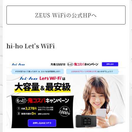
ZEUS WiFiの公式HPへ
hi-ho Let’s WiFi