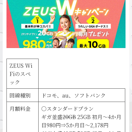
ZEUS Wi
Fiのスペ
ック
回線種別
ドコモ、au、ソフトバンク
月額料金
〇スタンダードプラン
ギガ並盛
20GB
25GB 初月～4か月
目980円⇒5か月目～2,178円