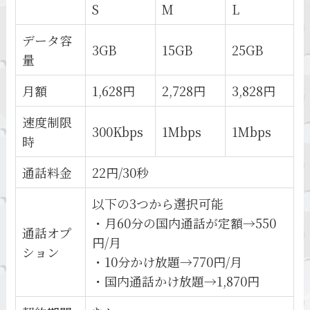
S
M
L
データ容
3GB
15GB
25GB
量
月額
1,628円
2,728円
3,828円
速度制限
300Kbps
1Mbps
1Mbps
時
通話料金
22円/30秒
以下の3つから選択可能
・月60分の国内通話が定額→550
通話オプ
円/月
ション
・10分かけ放題→770円/月
・国内通話かけ放題→1,870円