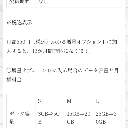
契約期間
なし
※税込表示
月額550円（税込）かかる増量オプションⅡに加
入すると、12か月間無料になります。
〇増量オプションⅡに入る場合のデータ容量と月
額料金
S
M
L
データ容
3GB⇒5G
15GB⇒20
25GB⇒3
量
B
GB
0GB