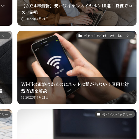
スマ
【2024年最新】安いワイヤレスイヤホン10選！良質でコ
スパ最強
2022年4月21日
ルーター
ポケットWi-Fi・Wi-Fiルーター
Wi-Fiの電波はあるのにネットに繋がらない！原因と対
選
処方法を解説
2022年4月21日
テリー
モバイルバッテリー