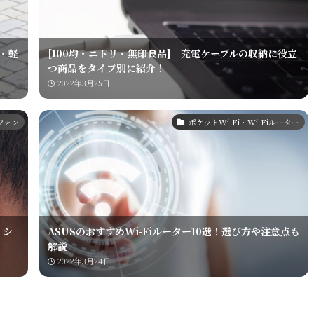
・軽
[100均・ニトリ・無印良品] 充電ケーブルの収納に役立
つ商品をタイプ別に紹介！
2022年3月25日
フォン
ポケットWi-Fi・Wi-Fiルーター
！シ
ASUSのおすすめWi-Fiルーター10選！選び方や注意点も
解説
2022年3月24日